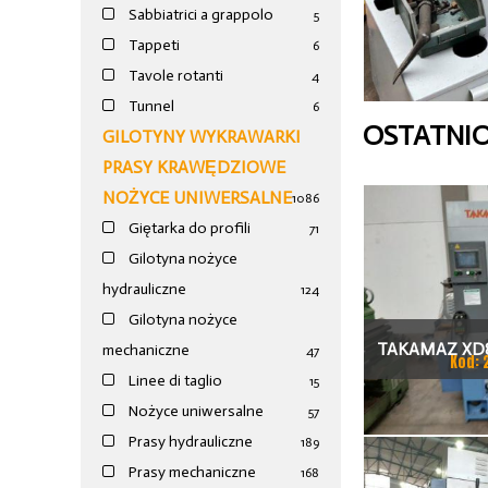
Sabbiatrici a grappolo
5
Tappeti
6
Tavole rotanti
4
Tunnel
6
OSTATNI
GILOTYNY WYKRAWARKI
PRASY KRAWĘDZIOWE
NOŻYCE UNIWERSALNE
1086
Giętarka do profili
71
Gilotyna nożyce
hydrauliczne
124
Gilotyna nożyce
TAKAMAZ XD8
mechaniczne
47
Kod: 
Linee di taglio
15
TOKAR
Nożyce uniwersalne
57
Prasy hydrauliczne
189
Prasy mechaniczne
168