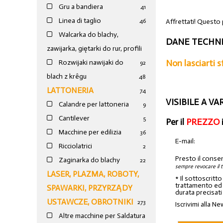
Gru a bandiera
41
Linea di taglio
Affrettati! Questo 
46
Walcarka do blachy,
DANE TECHNI
zawijarka, giętarki do rur, profili
Non lasciarti 
Rozwijaki nawijaki do
92
blach z krêgu
48
LATTONERIA
74
VISIBILE A V
Calandre per lattoneria
9
Cantilever
5
Per il
PREZZO
Macchine per edilizia
36
E-mail:
Ricciolatrici
2
Presto il conse
Zaginarka do blachy
22
sempre revocare il 
LASER, PLAZMA, ROBOTY,
* Il sottoscritt
trattamento ed a
SPAWARKI, PRZYRZĄDY
durata precisati
USTAWCZE, OBROTNIKI
273
Iscrivimi alla Ne
Altre macchine per Saldatura