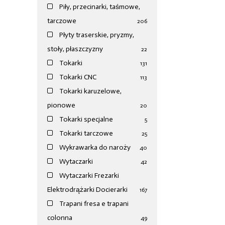
Piły, przecinarki, taśmowe,
tarczowe
206
Płyty traserskie, pryzmy,
stoły, płaszczyzny
22
Tokarki
131
Tokarki CNC
113
Tokarki karuzelowe,
pionowe
20
Tokarki specjalne
5
Tokarki tarczowe
25
Wykrawarka do naroży
40
Wytaczarki
42
Wytaczarki Frezarki
Elektrodrążarki Docierarki
167
Trapani fresa e trapani
colonna
49