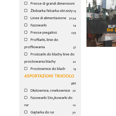
Presse di grandi dimensioni
Żłobiarka felcarka obrzeży
19
Linee di alimentazione
30
34
Fazowarki
14
RUF
Kod: 
Presse piegatrici
239
Profilarki, linie do
profilowania
37
Prościarki do blachy linie do
prostowania blachy
22
Prostownice do blach
19
ASPORTAZIONI TRUCIOLO
986
Dłutownice, rowkownice
70
Fazowarki Sto¿kowarki do
rur
10
Giętarka do rur
30