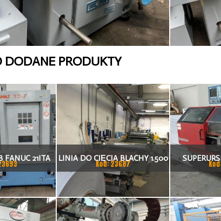
O DODANE PRODUKTY
 FANUC 21ITA
LINIA DO CIĘCIA BLACHY 1.500
SUPERURSU
23693
Kod: 23687
Kod
KA CNC
X 1,5 (2,5) MM
TO