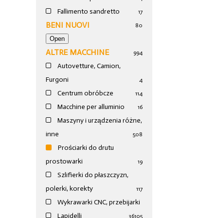
Fallimento sandretto
17
BENI NUOVI
80
ALTRE MACCHINE
994
Autovetture, Camion,
Furgoni
4
Centrum obróbcze
114
Macchine per alluminio
16
Maszyny i urządzenia różne,
inne
508
Prościarki do drutu
prostowarki
19
Szlifierki do płaszczyzn,
polerki, korekty
117
Wykrawarki CNC, przebijarki
Lapidelli
36
105