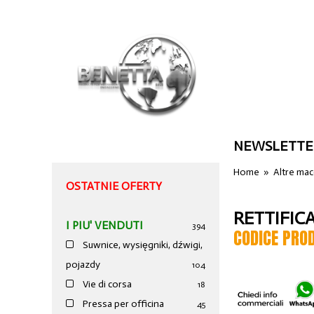
NEWSLETTE
Home
»
Altre ma
OSTATNIE OFERTY
RETTIFIC
I PIU' VENDUTI
394
CODICE PRO
Suwnice, wysięgniki, dźwigi,
pojazdy
104
Vie di corsa
18
Pressa per officina
45