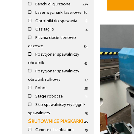
Banchi di giunzione
4
19
Laser wycinarki laserowe
60
Obrotniki do spawania
8
Ossitaglio
4
Plazma cięcie tlenowo
gazowe
54
Pozycjoner spawalniczy
obrotnik
43
Pozycjoner spawalniczy
obrotnik rolkowy
17
Robot
35
Stacje robocze
11
Słup spawalniczy wysięgnik
spawalniczy
15
ŚRUTOWNICE PIASKARKI
45
Camere di sabbiatura
15