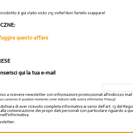
prodotto è già stato visto 215 volte! Non fartelo scappare!
CZNE:
sfuggire questo affare
ARESE
inserisci qui la tua e-mail
nso a ricevere newsletter con informazioni promozionali all'indirizzo mai
:
tuo consenso in qualsiasi momento come indicato nella nostra informativa Privacy)
o dichiara di aver ricevuto completa informativa ai sensi dell'art. 13 del 
lla comunicazione dei propri dati personali con particolare riguardo a quelli c
 nell'informativa.
wsletter: