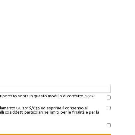
l riportato sopra in questo modulo di contatto
(potrai
Regolamento UE 2016/679 ed esprime il consenso al
osiddetti particolari nei limiti, per le finalità e per la