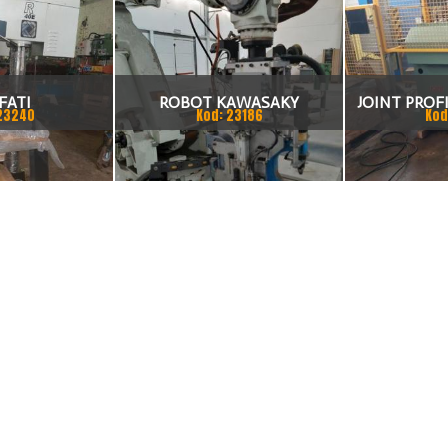
FATI
ROBOT KAWASAKY
JOINT PROFI
23240
Kod: 23186
Kod