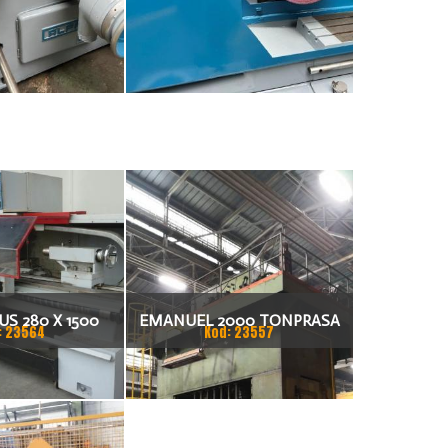
S 280 X 1500
EMANUEL 2000 TONPRASA
: 23564
Kod: 23557
KARKA
HYDRAULICZNA 3200 X 2000