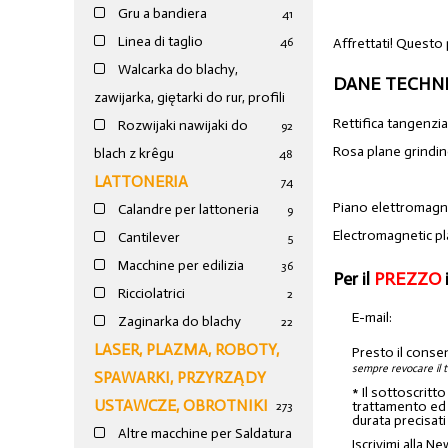
Gru a bandiera
41
Linea di taglio
Affrettati! Questo
46
Walcarka do blachy,
DANE TECHNI
zawijarka, giętarki do rur, profili
Rettifica tangenz
Rozwijaki nawijaki do
92
Rosa plane grindi
blach z krêgu
48
LATTONERIA
74
Piano elettromag
Calandre per lattoneria
9
Electromagnetic 
Cantilever
5
Macchine per edilizia
36
Per il
PREZZO
Ricciolatrici
2
E-mail:
Zaginarka do blachy
22
LASER, PLAZMA, ROBOTY,
Presto il conse
sempre revocare il 
SPAWARKI, PRZYRZĄDY
* Il sottoscritt
USTAWCZE, OBROTNIKI
trattamento ed a
273
durata precisati
Altre macchine per Saldatura
Iscrivimi alla Ne