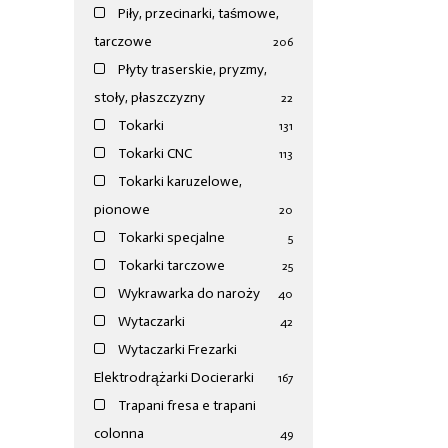
Piły, przecinarki, taśmowe,
tarczowe
206
Płyty traserskie, pryzmy,
stoły, płaszczyzny
22
Tokarki
131
Tokarki CNC
113
Tokarki karuzelowe,
pionowe
20
Tokarki specjalne
5
Tokarki tarczowe
25
Wykrawarka do naroży
40
Wytaczarki
42
Wytaczarki Frezarki
Elektrodrążarki Docierarki
167
Trapani fresa e trapani
colonna
49