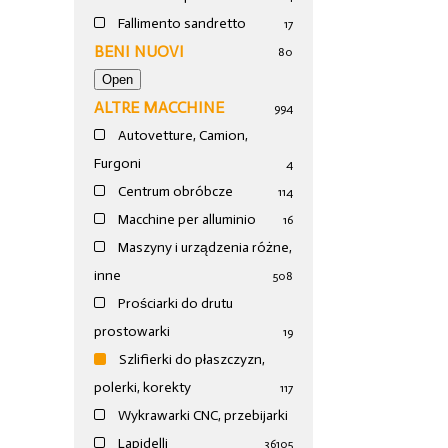
Fallimento sandretto
17
BENI NUOVI
80
ALTRE MACCHINE
994
Autovetture, Camion,
Furgoni
4
Centrum obróbcze
114
Macchine per alluminio
16
Maszyny i urządzenia różne,
inne
508
Prościarki do drutu
prostowarki
19
Szlifierki do płaszczyzn,
polerki, korekty
117
Wykrawarki CNC, przebijarki
Lapidelli
36
105