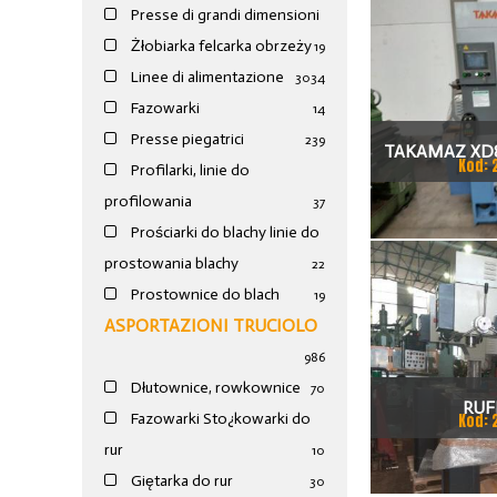
Presse di grandi dimensioni
Żłobiarka felcarka obrzeży
19
Linee di alimentazione
30
34
Fazowarki
14
Presse piegatrici
239
TAKAMAZ XD8
Kod: 
Profilarki, linie do
TOKAR
profilowania
37
Prościarki do blachy linie do
prostowania blachy
22
Prostownice do blach
19
ASPORTAZIONI TRUCIOLO
986
Dłutownice, rowkownice
70
RUF
Fazowarki Sto¿kowarki do
Kod: 
rur
10
Giętarka do rur
30