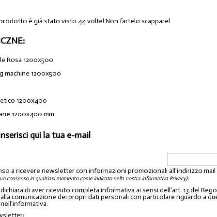
 prodotto è già stato visto 44 volte! Non fartelo scappare!
CZNE:
iale Rosa 1200x500
ng machine 1200x500
netico 1200x400
plane 1200x400 mm
inserisci qui la tua e-mail
nso a ricevere newsletter con informazioni promozionali all'indirizzo mai
:
tuo consenso in qualsiasi momento come indicato nella nostra informativa Privacy)
o dichiara di aver ricevuto completa informativa ai sensi dell'art. 13 del 
lla comunicazione dei propri dati personali con particolare riguardo a quelli c
 nell'informativa.
wsletter: