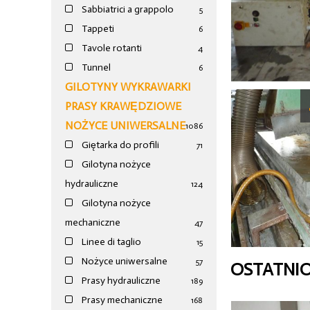
Sabbiatrici a grappolo
5
Tappeti
6
Tavole rotanti
4
Tunnel
6
GILOTYNY WYKRAWARKI
PRASY KRAWĘDZIOWE
NOŻYCE UNIWERSALNE
1086
Giętarka do profili
71
Gilotyna nożyce
hydrauliczne
124
Gilotyna nożyce
mechaniczne
47
Linee di taglio
15
Nożyce uniwersalne
57
OSTATNI
Prasy hydrauliczne
189
Prasy mechaniczne
168