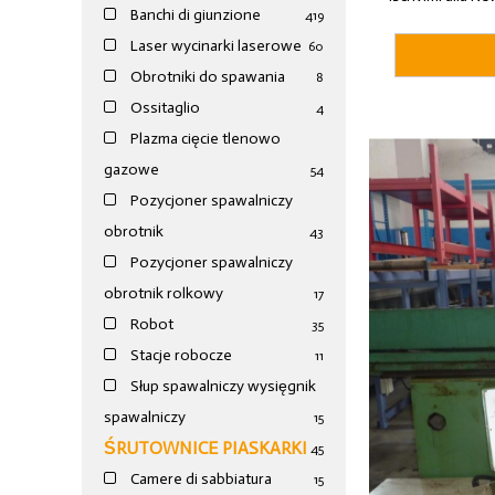
Banchi di giunzione
4
19
Laser wycinarki laserowe
60
Obrotniki do spawania
8
Ossitaglio
4
Plazma cięcie tlenowo
gazowe
54
Pozycjoner spawalniczy
obrotnik
43
Pozycjoner spawalniczy
obrotnik rolkowy
17
Robot
35
Stacje robocze
11
Słup spawalniczy wysięgnik
spawalniczy
15
ŚRUTOWNICE PIASKARKI
45
Camere di sabbiatura
15