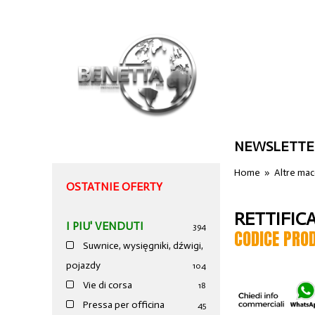
NEWSLETTE
Home
»
Altre ma
OSTATNIE OFERTY
RETTIFIC
I PIU' VENDUTI
394
CODICE PRO
Suwnice, wysięgniki, dźwigi,
pojazdy
104
Vie di corsa
18
Pressa per officina
45