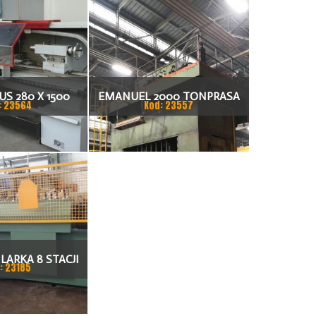
S 280 X 1500
EMANUEL 2000 TONPRASA
: 23564
Kod: 23557
KARKA
HYDRAULICZNA 3200 X 2000
LARKA 8 STACJI
: 23185