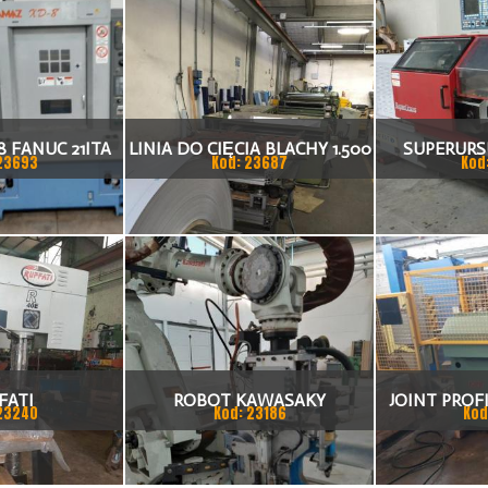
 FANUC 21ITA
LINIA DO CIĘCIA BLACHY 1.500
SUPERURSU
23693
Kod: 23687
Kod
KA CNC
X 1,5 (2,5) MM
TO
FATI
ROBOT KAWASAKY
JOINT PROFI
23240
Kod: 23186
Kod