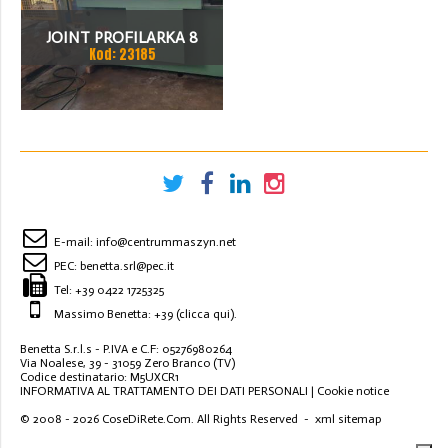
JOINT PROFILARKA 8
Kod: 23185
STACJI
E-mail:
info@centrummaszyn.net
PEC:
benetta.srl@pec.it
Tel:
+39 0422 1725325
Massimo Benetta: +39
(clicca qui)
.
Benetta S.r.l.s - P.IVA e C.F: 05276980264
Via Noalese, 39 - 31059 Zero Branco (TV)
Codice destinatario: M5UXCR1
INFORMATIVA AL TRATTAMENTO DEI DATI PERSONALI
|
Cookie notice
© 2008 - 2026
CoseDiRete.Com
. All Rights Reserved -
xml sitemap