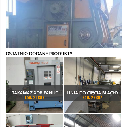
OSTATNIO DODANE PRODUKTY
TAKAMAZ XD8 FANUC
LINIA DO CIĘCIA BLACHY
Kod: 23693
Kod: 23687
21ITA TOKARKA CNC
1.500 X 1,5 (2,5) MM