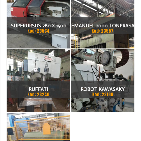
SUPERURSUS 280 X 1500
EMANUEL 2000 TONPRASA
Kod: 23564
Kod: 23557
TOKARKA
HYDRAULICZNA 3200 X
2000
RUFFATI
ROBOT KAWASAKY
Kod: 23240
Kod: 23186