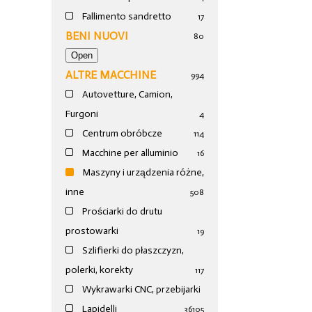
Fallimento sandretto
17
BENI NUOVI
80
ALTRE MACCHINE
994
Autovetture, Camion,
Furgoni
4
Centrum obróbcze
114
Macchine per alluminio
16
Maszyny i urządzenia różne,
inne
508
Prościarki do drutu
prostowarki
19
Szlifierki do płaszczyzn,
polerki, korekty
117
Wykrawarki CNC, przebijarki
Lapidelli
36
105