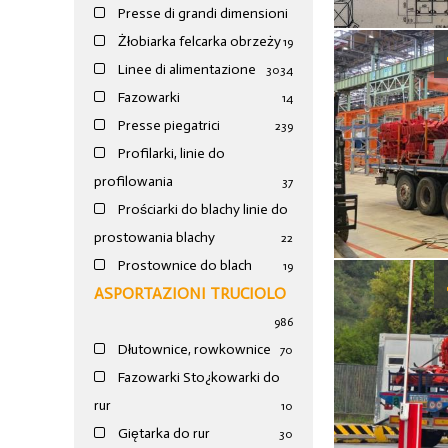
Presse di grandi dimensioni
Żłobiarka felcarka obrzeży
19
Linee di alimentazione
30
34
Fazowarki
14
Presse piegatrici
239
Profilarki, linie do
profilowania
37
Prościarki do blachy linie do
prostowania blachy
22
Prostownice do blach
19
ASPORTAZIONI TRUCIOLO
986
Dłutownice, rowkownice
70
Fazowarki Sto¿kowarki do
rur
10
Giętarka do rur
30