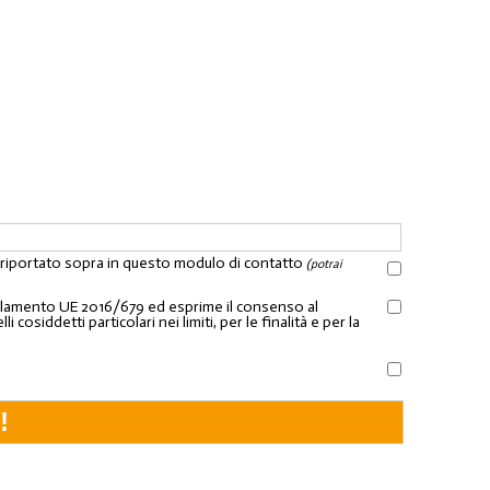
l riportato sopra in questo modulo di contatto
(potrai
Regolamento UE 2016/679 ed esprime il consenso al
osiddetti particolari nei limiti, per le finalità e per la