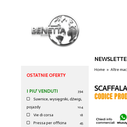
NEWSLETTE
Home
»
Altre ma
OSTATNIE OFERTY
SCAFFAL
I PIU' VENDUTI
394
CODICE PRO
Suwnice, wysięgniki, dźwigi,
pojazdy
104
Vie di corsa
18
Pressa per officina
45