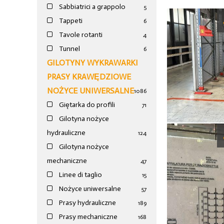
Sabbiatrici a grappolo
5
Tappeti
6
Tavole rotanti
4
Tunnel
6
GILOTYNY WYKRAWARKI
PRASY KRAWĘDZIOWE
NOŻYCE UNIWERSALNE
1086
Giętarka do profili
71
Gilotyna nożyce
hydrauliczne
124
Gilotyna nożyce
mechaniczne
47
Linee di taglio
15
Nożyce uniwersalne
57
Prasy hydrauliczne
189
Prasy mechaniczne
168