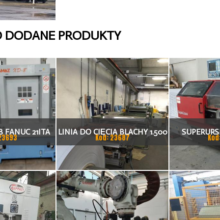
O DODANE PRODUKTY
 FANUC 21ITA
LINIA DO CIĘCIA BLACHY 1.500
SUPERURSU
23693
Kod: 23687
Kod
KA CNC
X 1,5 (2,5) MM
TO