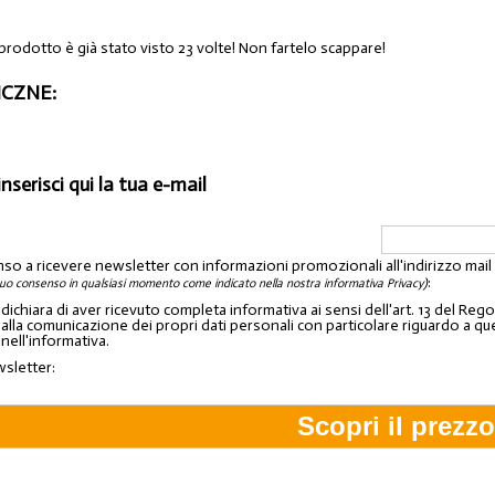
prodotto è già stato visto 23 volte! Non fartelo scappare!
CZNE:
inserisci qui la tua e-mail
nso a ricevere newsletter con informazioni promozionali all'indirizzo mai
:
tuo consenso in qualsiasi momento come indicato nella nostra informativa Privacy)
o dichiara di aver ricevuto completa informativa ai sensi dell'art. 13 del 
lla comunicazione dei propri dati personali con particolare riguardo a quelli c
 nell'informativa.
wsletter: