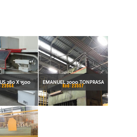
S 280 X 1500
EMANUEL 2000 TONPRASA
: 23564
Kod: 23557
KARKA
HYDRAULICZNA 3200 X 2000