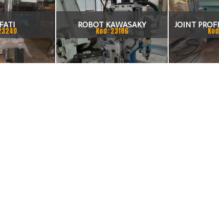
FATI
ROBOT KAWASAKY
JOINT PROFI
23240
Kod: 23186
Kod