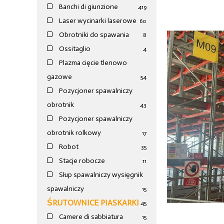
Banchi di giunzione
4
19
Laser wycinarki laserowe
60
Obrotniki do spawania
8
Ossitaglio
4
Plazma cięcie tlenowo
gazowe
54
Pozycjoner spawalniczy
obrotnik
43
Pozycjoner spawalniczy
obrotnik rolkowy
17
Robot
35
Stacje robocze
11
Słup spawalniczy wysięgnik
spawalniczy
15
ŚRUTOWNICE PIASKARKI
45
Camere di sabbiatura
15