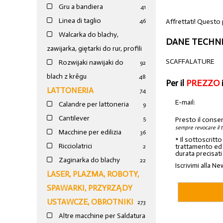
Gru a bandiera
41
Linea di taglio
Affrettati! Questo 
46
Walcarka do blachy,
DANE TECHNI
zawijarka, giętarki do rur, profili
SCAFFALATURE
Rozwijaki nawijaki do
92
blach z krêgu
48
Per il
PREZZO
LATTONERIA
74
E-mail:
Calandre per lattoneria
9
Cantilever
5
Presto il conse
sempre revocare il 
Macchine per edilizia
36
* Il sottoscritt
Ricciolatrici
trattamento ed a
2
durata precisati
Zaginarka do blachy
22
Iscrivimi alla Ne
LASER, PLAZMA, ROBOTY,
SPAWARKI, PRZYRZĄDY
USTAWCZE, OBROTNIKI
273
Altre macchine per Saldatura