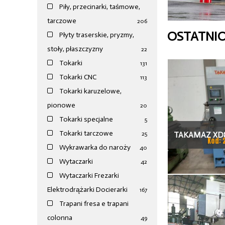
Piły, przecinarki, taśmowe,
tarczowe
206
OSTATNI
Płyty traserskie, pryzmy,
stoły, płaszczyzny
22
Tokarki
131
Tokarki CNC
113
Tokarki karuzelowe,
pionowe
20
Tokarki specjalne
5
Tokarki tarczowe
TAKAMAZ XD8
25
Kod: 
Wykrawarka do naroży
40
TOKAR
Wytaczarki
42
Wytaczarki Frezarki
Elektrodrążarki Docierarki
167
Trapani fresa e trapani
colonna
49