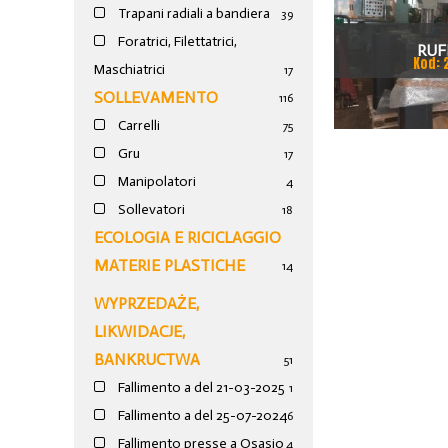
Trapani radiali a bandiera
39
Foratrici, Filettatrici,
RUF
Kod: 
Maschiatrici
17
SOLLEVAMENTO
116
Carrelli
75
Gru
17
Manipolatori
4
Sollevatori
18
ECOLOGIA E RICICLAGGIO
MATERIE PLASTICHE
14
WYPRZEDAŻE,
LIKWIDACJE,
BANKRUCTWA
51
Fallimento a del 21-03-2025
1
Fallimento a del 25-07-2024
6
Fallimento presse a Osasio
4