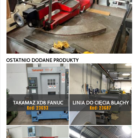
OSTATNIO DODANE PRODUKTY
TAKAMAZ XD8 FANUC
LINIA DO CIĘCIA BLACHY
Kod: 23693
Kod: 23687
21ITA TOKARKA CNC
1.500 X 1,5 (2,5) MM