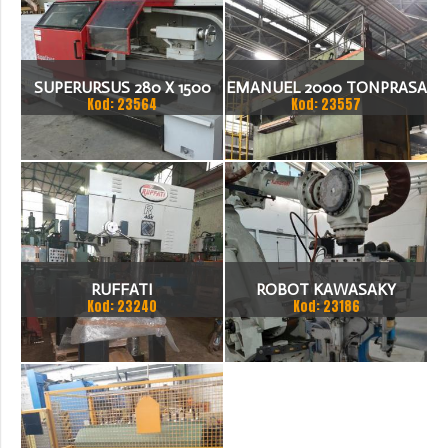
SUPERURSUS 280 X 1500
EMANUEL 2000 TONPRASA
Kod: 23564
Kod: 23557
TOKARKA
HYDRAULICZNA 3200 X
2000
RUFFATI
ROBOT KAWASAKY
Kod: 23240
Kod: 23186