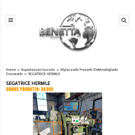
Home
»
Asportazioni truciolo
»
Wytaczarki Frezarki Elektrodrążarki
Docierarki
»
SEGATRICE HERMLE
SEGATRICE HERMLE
CODICE PRODOTTO: 34203