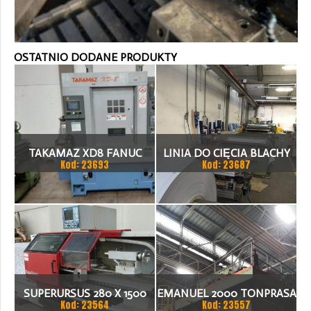
OSTATNIO DODANE PRODUKTY
TAKAMAZ XD8 FANUC
LINIA DO CIĘCIA BLACHY
Kod: 23693
Kod: 23687
21ITA TOKARKA CNC
1.500 X 1,5 (2,5) MM
SUPERURSUS 280 X 1500
EMANUEL 2000 TONPRASA
Kod: 23564
Kod: 23557