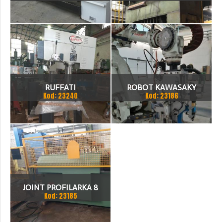
TOKARKA
HYDRAULICZNA 3200 X
2000
RUFFATI
ROBOT KAWASAKY
Kod: 23240
Kod: 23186
JOINT PROFILARKA 8
Kod: 23185
STACJI