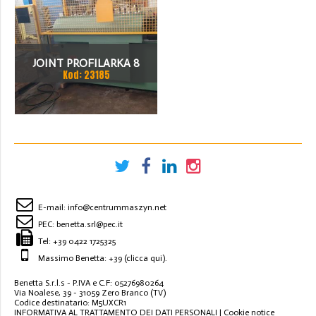
JOINT PROFILARKA 8
Kod: 23185
STACJI
E-mail:
info@centrummaszyn.net
PEC:
benetta.srl@pec.it
Tel:
+39 0422 1725325
Massimo Benetta: +39
(clicca qui)
.
Benetta S.r.l.s - P.IVA e C.F: 05276980264
Via Noalese, 39 - 31059 Zero Branco (TV)
Codice destinatario: M5UXCR1
INFORMATIVA AL TRATTAMENTO DEI DATI PERSONALI
|
Cookie notice