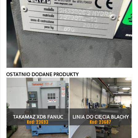
OSTATNIO DODANE PRODUKTY
TAKAMAZ XD8 FANUC
LINIA DO CIĘCIA BLACHY
Kod: 23693
Kod: 23687
21ITA TOKARKA CNC
1.500 X 1,5 (2,5) MM