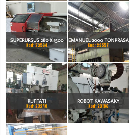
SUPERURSUS 280 X 1500
EMANUEL 2000 TONPRASA
Kod: 23564
Kod: 23557
TOKARKA
HYDRAULICZNA 3200 X
2000
RUFFATI
ROBOT KAWASAKY
Kod: 23240
Kod: 23186