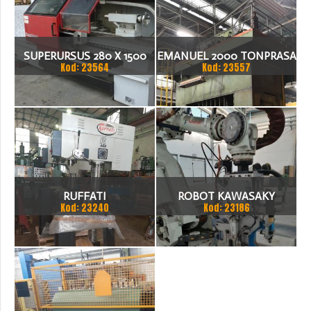
SUPERURSUS 280 X 1500
EMANUEL 2000 TONPRASA
Kod: 23564
Kod: 23557
TOKARKA
HYDRAULICZNA 3200 X
2000
RUFFATI
ROBOT KAWASAKY
Kod: 23240
Kod: 23186