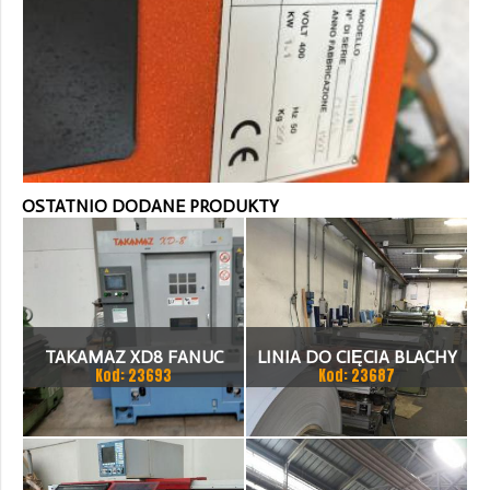
OSTATNIO DODANE PRODUKTY
TAKAMAZ XD8 FANUC
LINIA DO CIĘCIA BLACHY
Kod: 23693
Kod: 23687
21ITA TOKARKA CNC
1.500 X 1,5 (2,5) MM