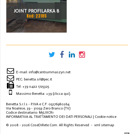
JOINT PROFILARKA 8
Kod: 23185
STACJI
E-mail:
info@centrummaszyn.net
PEC:
benetta.srl@pec.it
Tel:
+39 0422 1725325
Massimo Benetta: +39
(clicca qui)
.
Benetta S.r.l.s - P.IVA e C.F: 05276980264
Via Noalese, 39 - 31059 Zero Branco (TV)
Codice destinatario: M5UXCR1
INFORMATIVA AL TRATTAMENTO DEI DATI PERSONALI
|
Cookie notice
© 2008 - 2026
CoseDiRete.Com
. All Rights Reserved -
xml sitemap