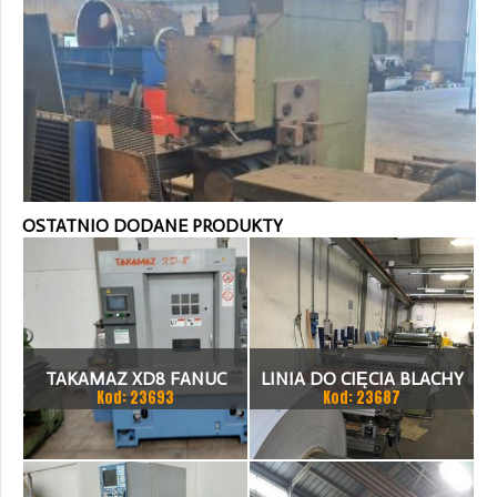
OSTATNIO DODANE PRODUKTY
TAKAMAZ XD8 FANUC
LINIA DO CIĘCIA BLACHY
Kod: 23693
Kod: 23687
21ITA TOKARKA CNC
1.500 X 1,5 (2,5) MM