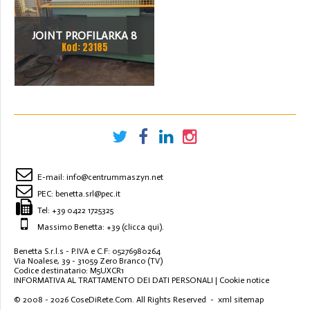
JOINT PROFILARKA 8
Kod: 23185
STACJI
E-mail:
info@centrummaszyn.net
PEC:
benetta.srl@pec.it
Tel:
+39 0422 1725325
Massimo Benetta: +39
(clicca qui)
.
Benetta S.r.l.s - P.IVA e C.F: 05276980264
Via Noalese, 39 - 31059 Zero Branco (TV)
Codice destinatario: M5UXCR1
INFORMATIVA AL TRATTAMENTO DEI DATI PERSONALI
|
Cookie notice
© 2008 - 2026
CoseDiRete.Com
. All Rights Reserved -
xml sitemap