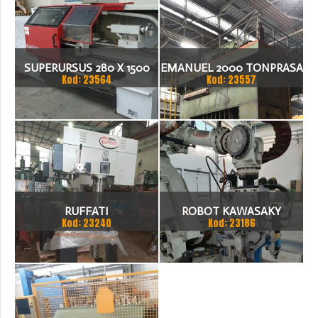
SUPERURSUS 280 X 1500
EMANUEL 2000 TONPRASA
Kod: 23564
Kod: 23557
TOKARKA
HYDRAULICZNA 3200 X
2000
RUFFATI
ROBOT KAWASAKY
Kod: 23240
Kod: 23186