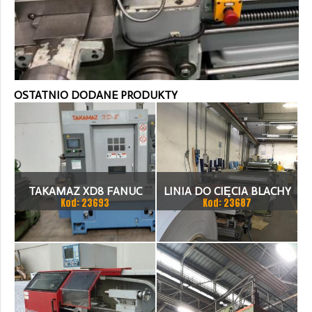
OSTATNIO DODANE PRODUKTY
TAKAMAZ XD8 FANUC
LINIA DO CIĘCIA BLACHY
Kod: 23693
Kod: 23687
21ITA TOKARKA CNC
1.500 X 1,5 (2,5) MM