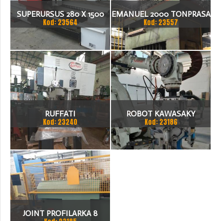
SUPERURSUS 280 X 1500
EMANUEL 2000 TONPRASA
Kod: 23564
Kod: 23557
TOKARKA
HYDRAULICZNA 3200 X
2000
RUFFATI
ROBOT KAWASAKY
Kod: 23240
Kod: 23186
JOINT PROFILARKA 8