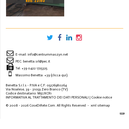
Kod: 23185
STACJI
E-mail:
info@centrummaszyn.net
PEC:
benetta.srl@pec.it
Tel:
+39 0422 1725325
Massimo Benetta: +39
(clicca qui)
.
Benetta S.r.l.s - P.IVA e C.F: 05276980264
Via Noalese, 39 - 31059 Zero Branco (TV)
Codice destinatario: M5UXCR1
INFORMATIVA AL TRATTAMENTO DEI DATI PERSONALI
|
Cookie notice
© 2008 - 2026
CoseDiRete.Com
. All Rights Reserved -
xml sitemap