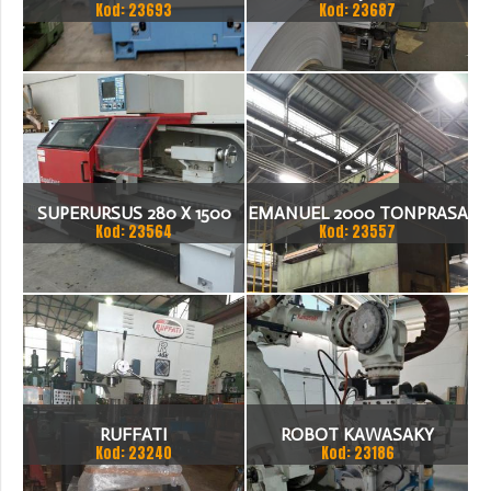
Kod: 23693
Kod: 23687
21ITA TOKARKA CNC
1.500 X 1,5 (2,5) MM
SUPERURSUS 280 X 1500
EMANUEL 2000 TONPRASA
Kod: 23564
Kod: 23557
TOKARKA
HYDRAULICZNA 3200 X
2000
RUFFATI
ROBOT KAWASAKY
Kod: 23240
Kod: 23186