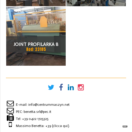
JOINT PROFILARKA 8
Kod: 23185
STACJI
E-mail:
info@centrummaszyn.net
PEC:
benetta.srl@pec.it
Tel:
+39 0422 1725325
Massimo Benetta: +39
(clicca qui)
.