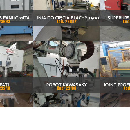
 FANUC 21ITA
LINIA DO CIĘCIA BLACHY 1.500
SUPERURSU
23693
Kod: 23687
Kod
KA CNC
X 1,5 (2,5) MM
TO
FATI
ROBOT KAWASAKY
JOINT PROFI
23240
Kod: 23186
Kod