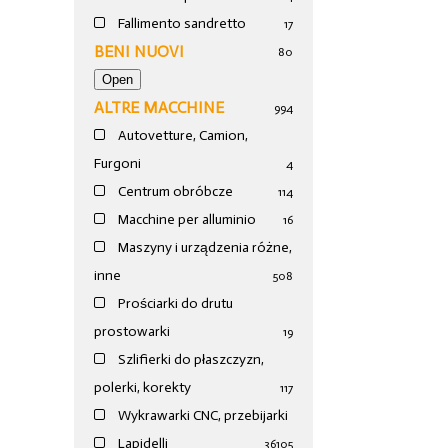
Fallimento sandretto
17
BENI NUOVI
80
ALTRE MACCHINE
994
Autovetture, Camion,
Furgoni
4
Centrum obróbcze
114
Macchine per alluminio
16
Maszyny i urządzenia różne,
inne
508
Prościarki do drutu
prostowarki
19
Szlifierki do płaszczyzn,
polerki, korekty
117
Wykrawarki CNC, przebijarki
Lapidelli
36
105