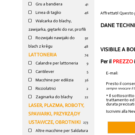
Gru a bandiera
41
Linea di taglio
Affrettati! Questo 
46
Walcarka do blachy,
DANE TECHNI
zawijarka, giętarki do rur, profili
Rozwijaki nawijaki do
92
blach z krêgu
48
VISIBILE A B
LATTONERIA
74
Per il
PREZZO
Calandre per lattoneria
9
Cantilever
5
E-mail:
Macchine per edilizia
36
Presto il conse
Ricciolatrici
sempre revocare il 
2
* Il sottoscritt
Zaginarka do blachy
22
trattamento ed a
durata precisati
LASER, PLAZMA, ROBOTY,
Iscrivimi alla Ne
SPAWARKI, PRZYRZĄDY
USTAWCZE, OBROTNIKI
273
Altre macchine per Saldatura