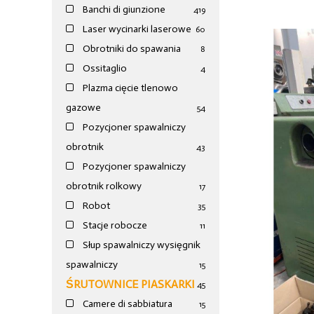
Banchi di giunzione
4
19
Laser wycinarki laserowe
60
Obrotniki do spawania
8
Ossitaglio
4
Plazma cięcie tlenowo
gazowe
54
Pozycjoner spawalniczy
obrotnik
43
Pozycjoner spawalniczy
obrotnik rolkowy
17
Robot
35
Stacje robocze
11
Słup spawalniczy wysięgnik
spawalniczy
15
ŚRUTOWNICE PIASKARKI
45
Camere di sabbiatura
15