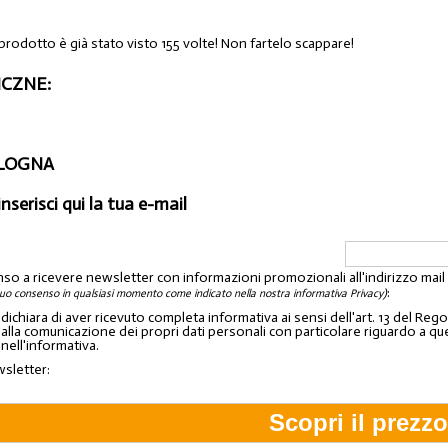
prodotto è già stato visto 155 volte! Non fartelo scappare!
CZNE:
OLOGNA
inserisci qui la tua e-mail
nso a ricevere newsletter con informazioni promozionali all'indirizzo mai
:
tuo consenso in qualsiasi momento come indicato nella nostra informativa Privacy)
o dichiara di aver ricevuto completa informativa ai sensi dell'art. 13 del 
lla comunicazione dei propri dati personali con particolare riguardo a quelli c
 nell'informativa.
wsletter: