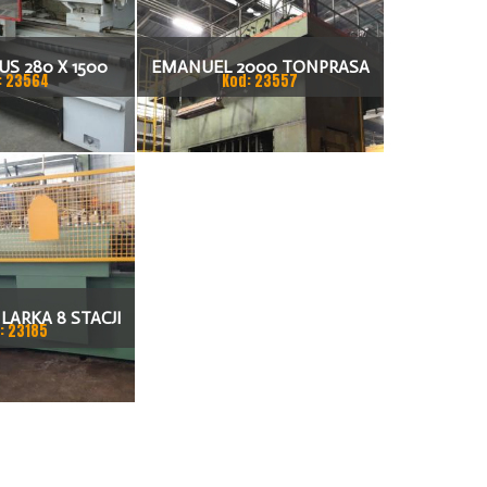
S 280 X 1500
EMANUEL 2000 TONPRASA
: 23564
Kod: 23557
KARKA
HYDRAULICZNA 3200 X 2000
LARKA 8 STACJI
: 23185