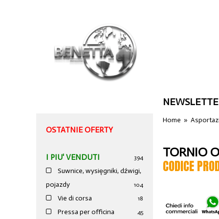
NEWSLETTE
Home
»
Asportazi
OSTATNIE OFERTY
TORNIO O
I PIU' VENDUTI
394
CODICE PRO
Suwnice, wysięgniki, dźwigi,
pojazdy
104
Vie di corsa
18
Pressa per officina
45