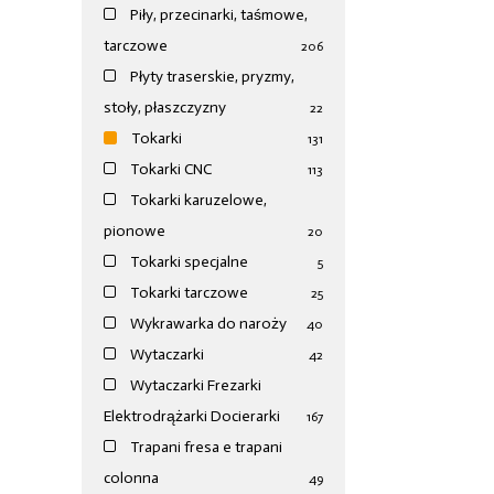
Piły, przecinarki, taśmowe,
tarczowe
206
Płyty traserskie, pryzmy,
stoły, płaszczyzny
22
Tokarki
131
Tokarki CNC
113
Tokarki karuzelowe,
pionowe
20
Tokarki specjalne
5
Tokarki tarczowe
25
Wykrawarka do naroży
40
Wytaczarki
42
Wytaczarki Frezarki
Elektrodrążarki Docierarki
167
Trapani fresa e trapani
colonna
49