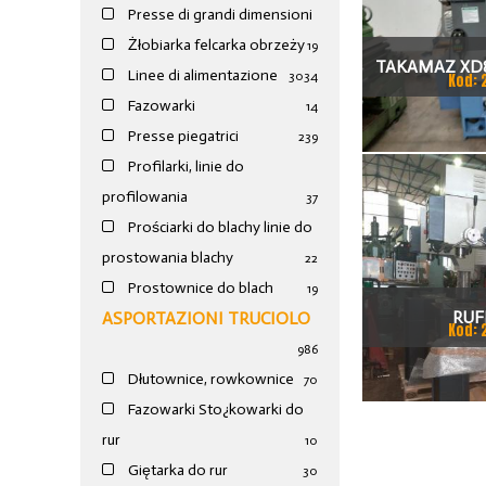
Presse di grandi dimensioni
Żłobiarka felcarka obrzeży
19
TAKAMAZ XD8
Linee di alimentazione
30
34
Kod: 
TOKAR
Fazowarki
14
Presse piegatrici
239
Profilarki, linie do
profilowania
37
Prościarki do blachy linie do
prostowania blachy
22
Prostownice do blach
19
RUF
ASPORTAZIONI TRUCIOLO
Kod: 
986
Dłutownice, rowkownice
70
Fazowarki Sto¿kowarki do
rur
10
Giętarka do rur
30