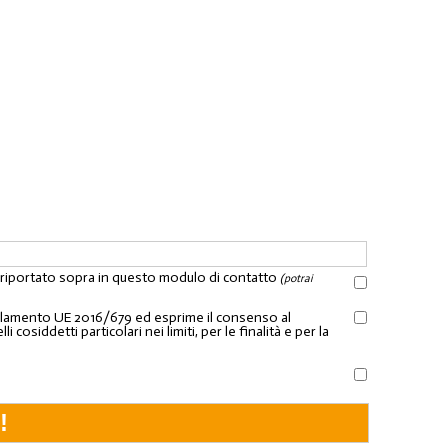
l riportato sopra in questo modulo di contatto
(potrai
Regolamento UE 2016/679 ed esprime il consenso al
osiddetti particolari nei limiti, per le finalità e per la