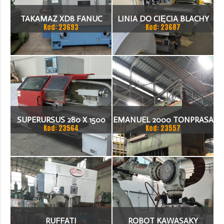
TAKAMAZ XD8 FANUC
LINIA DO CIĘCIA BLACHY
Kod: 23693
Kod: 23687
21ITA TOKARKA CNC
1.500 X 1,5 (2,5) MM
SUPERURSUS 280 X 1500
EMANUEL 2000 TONPRASA
Kod: 23564
Kod: 23557
TOKARKA
HYDRAULICZNA 3200 X
2000
RUFFATI
ROBOT KAWASAKY