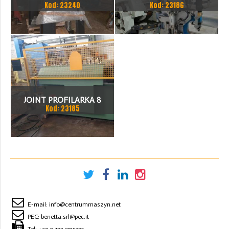
Kod: 23240
Kod: 23186
JOINT PROFILARKA 8
Kod: 23185
STACJI
E-mail:
info@centrummaszyn.net
PEC:
benetta.srl@pec.it
Tel:
+39 0422 1725325