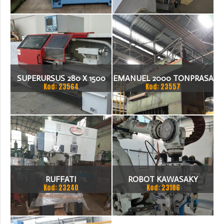
SUPERURSUS 280 X 1500
EMANUEL 2000 TONPRASA
Kod: 23564
Kod: 23557
TOKARKA
HYDRAULICZNA 3200 X
2000
RUFFATI
ROBOT KAWASAKY
Kod: 23240
Kod: 23186