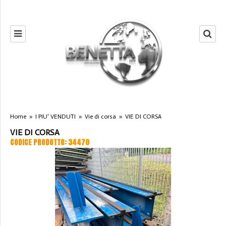
Home
»
I PIU' VENDUTI
»
Vie di corsa
»
VIE DI CORSA
VIE DI CORSA
CODICE PRODOTTO: 34470