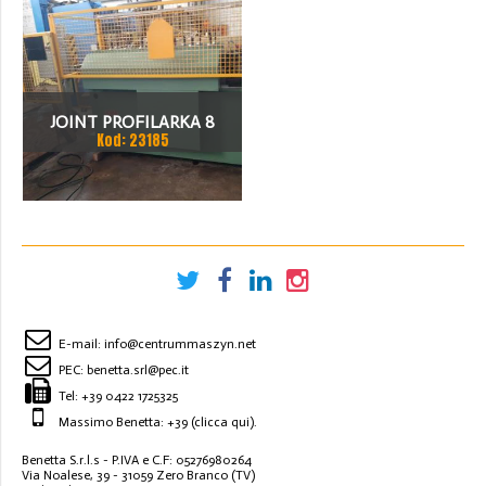
JOINT PROFILARKA 8
Kod: 23185
STACJI
E-mail:
info@centrummaszyn.net
PEC:
benetta.srl@pec.it
Tel:
+39 0422 1725325
Massimo Benetta: +39
(clicca qui)
.
Benetta S.r.l.s - P.IVA e C.F: 05276980264
Via Noalese, 39 - 31059 Zero Branco (TV)