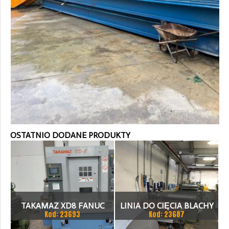
OSTATNIO DODANE PRODUKTY
TAKAMAZ XD8 FANUC
LINIA DO CIĘCIA BLACHY
Kod: 23693
Kod: 23687
21ITA TOKARKA CNC
1.500 X 1,5 (2,5) MM