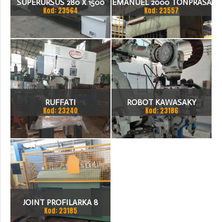
SUPERURSUS 280 X 1500
EMANUEL 2000 TONPRASA
Kod: 23564
Kod: 23557
TOKARKA
HYDRAULICZNA 3200 X
2000
RUFFATI
ROBOT KAWASAKY
Kod: 23240
Kod: 23186
JOINT PROFILARKA 8
Kod: 23185
STACJI