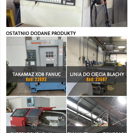
OSTATNIO DODANE PRODUKTY
TAKAMAZ XD8 FANUC
LINIA DO CIĘCIA BLACHY
Kod: 23693
Kod: 23687
21ITA TOKARKA CNC
1.500 X 1,5 (2,5) MM