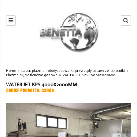
Home
»
Laser, plazma, roboty, spawarki, przyrządy ustawcze, obrotniki
»
Plazma cięcie tlenowo gazowe
»
WATER JET KPS 4000X2000MM
WATER JET KPS 4000X2000MM
CODICE PRODOTTO: 33849